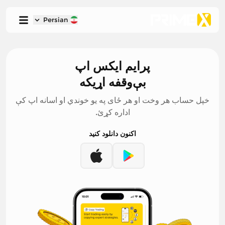
Persian
پرایم ایکس
اپ
بې‌وقفه اړیکه
خپل حساب هر وخت او هر ځای په یو خوندي او اسانه اپ کې
اداره کړئ.
اکنون دانلود کنید