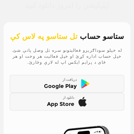
اپلیکیشن را امروز دانلود کنید
ستاسو حساب
تل ستاسو په لاس کې
له خپلو سوداګریزو فعالیتونو سره تل وصل پاتې شئ.
خپل حساب اداره کړئ او خپل فعالیت هر وخت او هر
ځای د پرایم ایکس اپ له لارې وڅارئ.
دریافت از
Google Play
دانلود از
App Store