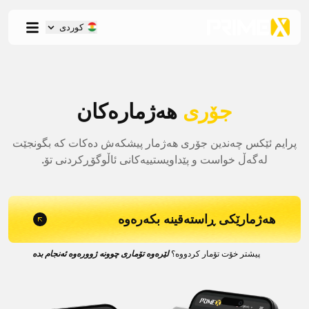
کوردی
جۆری
هەژمارەکان
پرایم ئێکس چەندین جۆری هەژمار پیشکەش دەکات کە بگونجێت
لەگەڵ خواست و پێداویستییەکانی ئاڵوگۆڕکردنی تۆ.
هەژمارێکی ڕاستەقینە بکەرەوە
پیشتر خۆت تۆمار کردووە؟
لێرەوە تۆماری چوونە ژوورەوە ئەنجام بدە