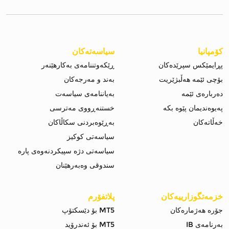
کۆمپانیا
سیاسەتەکان
پڕایمێکس سپرێدەکان
ڕێکەوتننامەی بەکارهێنەر
بۆچی ئێمە هەڵبژێریت
بەند و مەرجەکان
دەربارەی ئێمە
بەیاننامەی سیاسەت
پەیوەندیمان پێوە بکە
خستنەڕووی مەترسی
خەڵاتەکان
بەڕێوەبردنی سکاڵاکان
سیاسەتی کوکیز
سیاسەتی دژە سپیکردنەوەی پارە
سندوقی وەبەرهێنان
خزمەتگوزارییەکان
پلاتفۆرم
جۆرە هەژمارەکان
MT5 بۆ دێسکتۆپ
بەرنامەی IB
MT5 بۆ ئەندرۆید