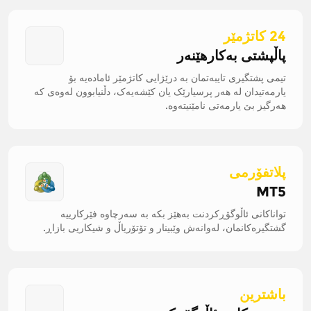
24 کاتژمێر
پاڵپشتی بەکارهێنەر
تیمی پشتگیری تایبەتمان بە درێژایی کاتژمێر ئامادەیە بۆ
یارمەتیدان لە هەر پرسیارێک یان کێشەیەک، دڵنیابوون لەوەی کە
هەرگیز بێ یارمەتی نامێنیتەوە.
پلاتفۆرمی
MT5
تواناکانی ئاڵوگۆڕکردنت بەهێز بکە بە سەرچاوە فێرکارییە
گشتگیرەکانمان، لەوانەش وێبینار و تۆتۆریاڵ و شیکاریی بازاڕ.
باشترین