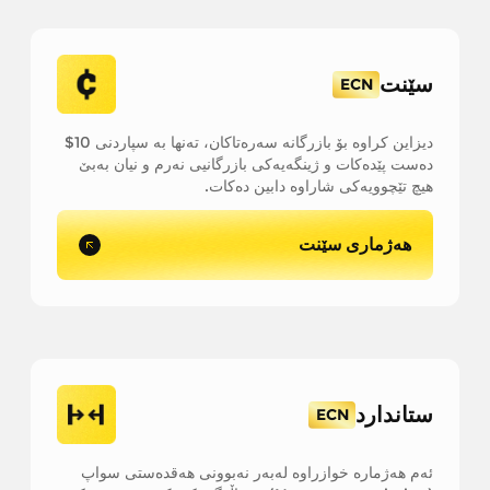
سێنت
ECN
دیزاین کراوە بۆ بازرگانە سەرەتاکان، تەنها بە سپاردنی 10$
دەست پێدەکات و ژینگەیەکی بازرگانیی نەرم و نیان بەبێ
هیچ تێچوویەکی شاراوە دابین دەکات.
هەژماری سێنت
ستاندارد
ECN
ئەم هەژمارە خوازراوە لەبەر نەبوونی هەقدەستی سواپ