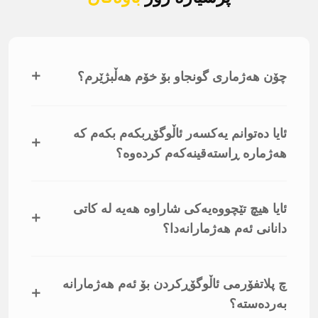
+
چۆن هەژماری گونجاو بۆ خۆم هەڵبژێرم؟
ئایا دەتوانم یەکسەر ئاڵوگۆڕبکەم بکەم کە
+
هەژمارە ڕاستەقینەکەم کردەوە؟
ئایا هیچ تێچووەیەکی شاراوە هەیە لە کاتی
+
دانانی ئەم هەژمارانەدا؟
چ پلاتفۆرمی ئاڵوگۆڕکردن بۆ ئەم هەژمارانە
+
بەردەستە؟