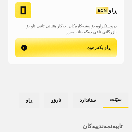
ڕاو
ECN
دروستکراوە بۆ پیشەکارەکان، بەکار هێنانی تاقی ئاو بۆ
بازرگانی تاقی دەگمەنانە بەرز.
ڕاو بکەرەوە
سێنت
ستاندارد
نارۆو
ڕاو
تایبەتمەندییەکان