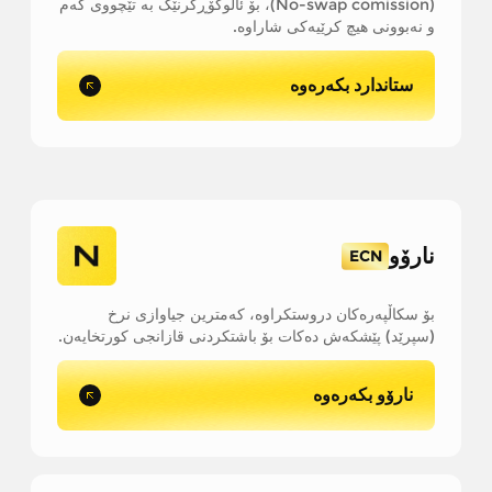
(No-swap comission)، بۆ ئاڵوگۆڕکرنێک بە تێچووی کەم
و نەبوونی هیچ کرێیەکی شاراوە.
ستاندارد بکەرەوە
نارۆو
ECN
بۆ سکاڵپەرەکان دروستکراوە، کەمترین جیاوازی نرخ
(سپرێد) پێشکەش دەکات بۆ باشتکردنی قازانجی کورتخایەن.
نارۆو بکەرەوە