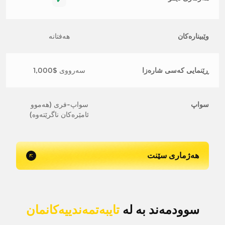
✔
وێبینارەکان
هەفتانە
ڕێنمایی کەسی شارەزا
سەرووی $1,000
سواپ
سواپ-فری (هەموو
ئامێرەکان ناگرێتەوە)
هەژماری سێنت
سوودمەند بە لە
تایبەتمەندییەکانمان