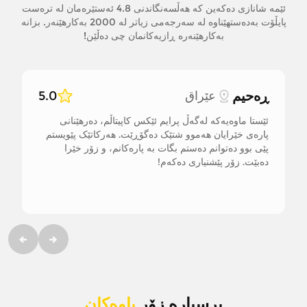
ئێمە شانازی دەکەین کە هەڵسەنگاندنی 4.8 ئەستێرەمان لە ترەست
پایڵۆت بەدەستهێناوە لە سەرجەمی زیاتر لە 2000 بەکارهێنەر. بزانە
بەکارهێنەرە ڕازیەکانمان چی دەڵێن!
ڕەحیم
عێراق
5.0
ئێستا ماوەیەکە لەگەڵ پرایم ئێکس کاپیتاڵم، دەرهێنانی
پارەی خێرایان هەموو شتێک دەگۆڕێت. هەرکاتێک پێویستم
پێی بوو دەتوانم دەستم بگات بە پارەکانم، و زۆر خێرا
دەبێت. زۆر پێشنیاری دەکەم!
پرسیارە زۆر
باوەکان