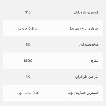
کەمترین پارەدانان
$10
جیاوازی نرخ (سپرێد)
لە 0.8 خاڵەوە
هەقدەستەکان
$0
لێڤرج
1:500
مارجین داواکراوە
1%
کەمترین قەبارەی لۆت
0.01 سێنت لۆت