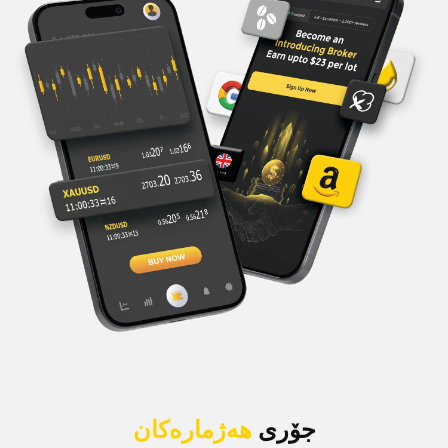
جۆری
هەژمارەکان