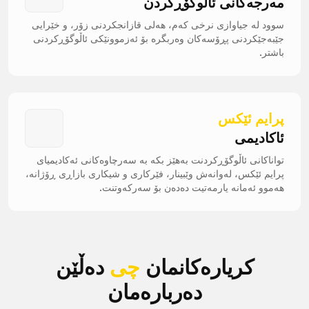
مەرجەکانی ئاڵوگۆڕکردن
سوود لە جیاوازی نرخی کەم، هەلی قازانجکردنی زۆر، و خێرایی
جێبەجێکردنی پڕۆسەکان وەربگرە بۆ ئەزموونێکی ئاڵوگۆڕکردنی
باشتر.
پرایم ئێکس
ئاکادیمی
تواناکانی ئاڵوگۆڕکردنت بەهێز بکە بە سەرچاوەکانی ئەکادیمیای
پرایم ئێکس، لەوانەش وێبینار، فێرکاری و شیکاری بازاڕی ڕۆژانە،
هەموو ئەمانە یارمەتیت دەدەن بۆ سەرکەوتنت.
کریارەکانمان
چی
دەڵێن
دەربارەمان