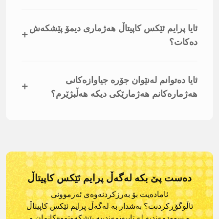
ئایا پرایم ئێکس کاپیتاڵ هەژماری دیمۆ پێشکەش
+
دەکات؟
ئایا دەتوانم لەنێوان جۆرە جیاوازەکانی
+
هەژمارەکانم هەژمارێکی دیکە هەڵبژێرم؟
دەست پێ بکە لەگەڵ پرایم ئێکس کاپیتاڵ
ئامادەیت بۆ بەرزکردنەوەی ئەزموونی
ئاڵوگۆڕکردنت؟ بەشدار بە لەگەڵ پرایم ئێکس کاپیتاڵ
و
سوودمەندبە لە تایبەتمەندییە پێشکەوتووەکانمان و