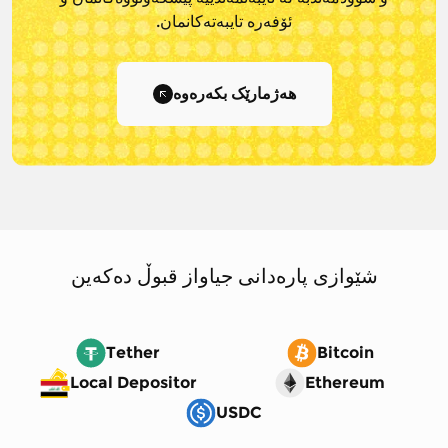
ئۆفەرە تایبەتەکانمان.
هەژمارێک بکەرەوە
شێوازی پارەدانی جیاواز قبوڵ دەکەین
Tether
Bitcoin
Local Depositor
Ethereum
USDC