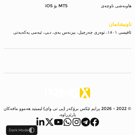
هاوبەشی ناوچەی
MT5 بۆ iOS
ناونیشانمان
ئافیسی ١٨٠١، توەری چەرچیل، بیزنەس بەی، دبی، ئیەمی یەکەیەتی
©
2022 - 2026 پرایم ئێکس برۆکەر (پی تی وای) لیمیتید هەموو مافەکان
پارێزراوە.
Dark Mode