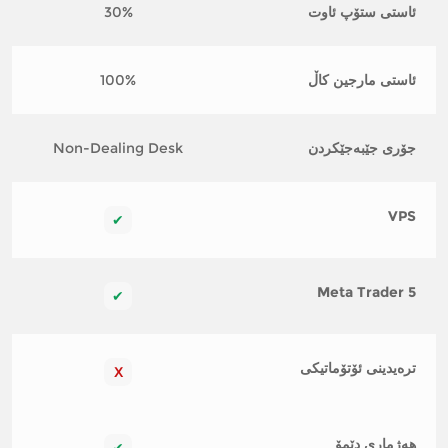
ئاستی ستۆپ ئاوت
30%
ئاستی مارجین کاڵ
100%
جۆری جێبەجێکردن
Non-Dealing Desk
VPS
✔
Meta Trader 5
✔
ترەیدینی ئۆتۆماتیکی
X
هەژماری دێمۆ