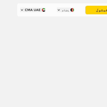
بتول
پښتو
CMA UAE