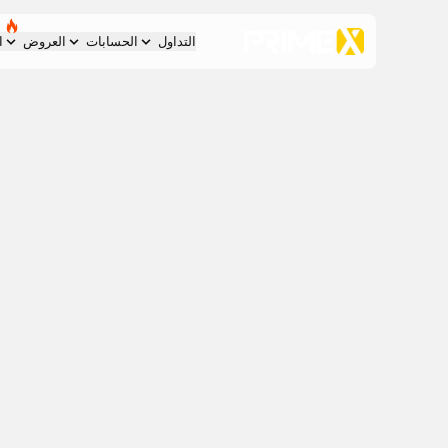
التداول
الحسابات
العروض
ا