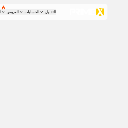
التداول
الحسابات
العروض
ا