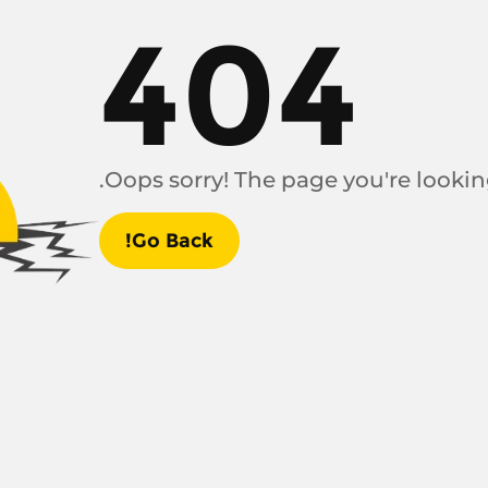
404
Oops sorry! The page you're looking
Go Back!