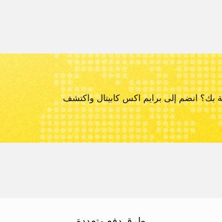
ة بك؟ انضم إلى برايم اكس كابيتال و
اكتشف
طرق دفع متعددة