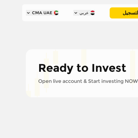
لتسجيل
عربي
CMA UAE
Ready to Invest
Open live account & Start investing NOW!