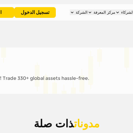
تسجيل الدخول
ا
لشركاء
مركز المعرفة
الشركة
 Trade 330+ global assets hassle-free.
مدونات
ذات صلة