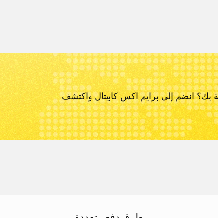
ة بك؟ انضم إلى برايم اكس كابيتال و
اكتشف
طرق دفع متعددة