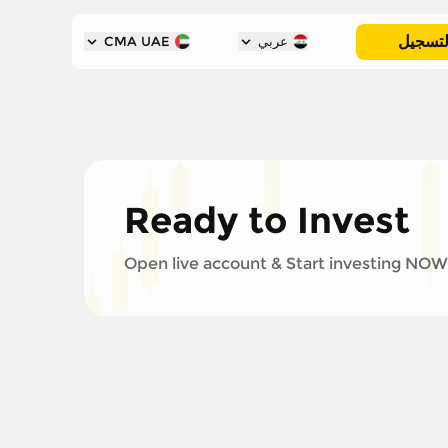
لتسجيل
عربي
CMA UAE
Ready to Invest
Open live account & Start investing NOW!