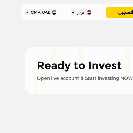
لتسجيل
عربي
CMA UAE
Ready to Invest
Open live account & Start investing NOW!