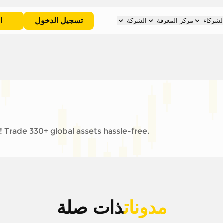
تسجيل الدخول
ا
لشركاء
مركز المعرفة
الشركة
 Trade 330+ global assets hassle-free.
مدونات
ذات صلة