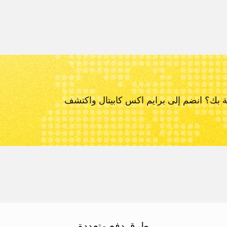
ة بك؟ انضم إلى برايم اكس كابيتال و
اكتشف
طرق دفع متعددة