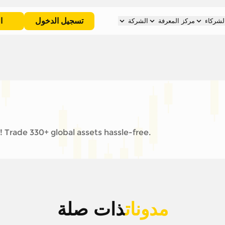
تسجيل الدخول
ا
لشركاء
مركز المعرفة
الشركة
 Trade 330+ global assets hassle-free.
مدونات
ذات صلة