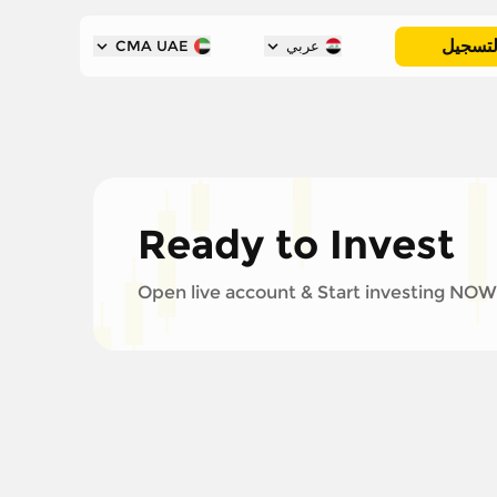
لتسجيل
عربي
CMA UAE
Ready to Invest
Open live account & Start investing NOW!