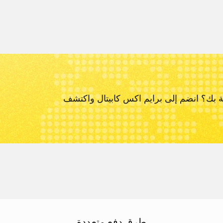
ة بك؟ انضم إلى برايم اكس كابيتال و
اكتشف
طرق دفع متعددة