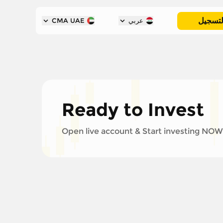
لتسجيل
عربي
CMA UAE
Ready to Invest
Open live account & Start investing NOW!