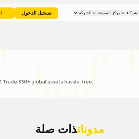
تسجيل الدخول
ا
لشركاء
مركز المعرفة
الشركة
 Trade 330+ global assets hassle-free.
مدونات
ذات صلة