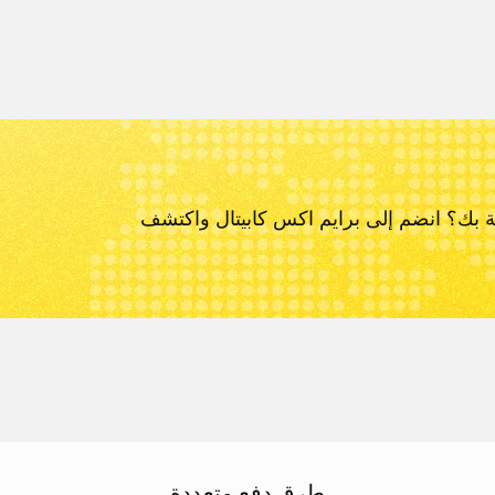
ة بك؟ انضم إلى برايم اكس كابيتال و
اكتشف
طرق دفع متعددة