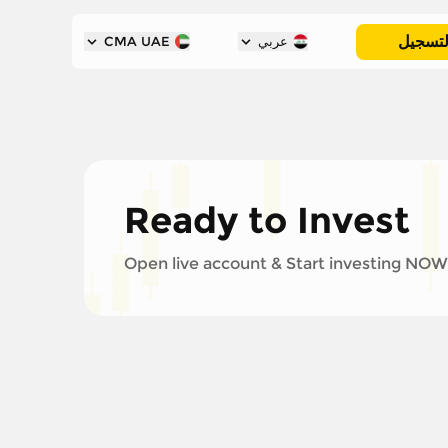
لتسجيل
عربي
CMA UAE
Ready to Invest
Open live account & Start investing NOW!