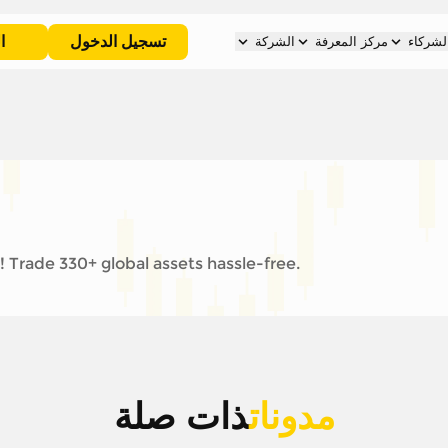
تسجيل الدخول
ا
لشركاء
مركز المعرفة
الشركة
 Trade 330+ global assets hassle-free.
مدونات
ذات صلة