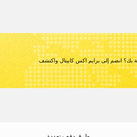
ة بك؟ انضم إلى برايم اكس كابيتال و
اكتشف
طرق دفع متعددة