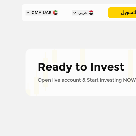
لتسجيل
عربي
CMA UAE
Ready to Invest
Open live account & Start investing NOW!