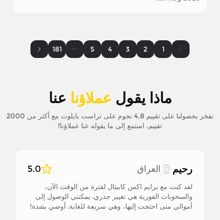
181
5
4
3
2
1
ماذا يقول
عملاؤنا
عنا
نفخر بحصولنا على تقييم 4.8 نجوم على تراست بايلوت مع أكثر من 2000
تقييم. استمع إلى ما يقوله عنا عملاؤنا!
رحيم
العراق
5.0
لقد كنت مع برايم اكس كابيتال لفترة من الوقت الآن،
والسحوبات الفورية هي تغيير جذري. يمكنني الوصول إلى
أموالي متى احتجت إليها، وهي سريعة للغاية. أوصي بشدة!