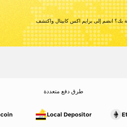
ة بك؟ انضم إلى برايم اكس كابيتال و
اكتشف
طرق دفع متعددة
tcoin
Local Depositor
E