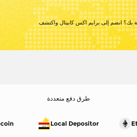
ة بك؟ انضم إلى برايم اكس كابيتال و
اكتشف
طرق دفع متعددة
tcoin
Local Depositor
E